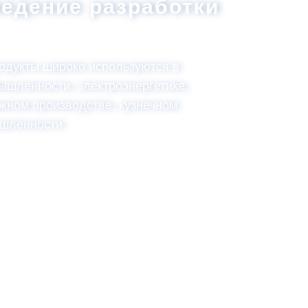
едение разработки
одукты широко используются в
шленности, электроэнергетике,
жном производстве, кузнечном
ышленности