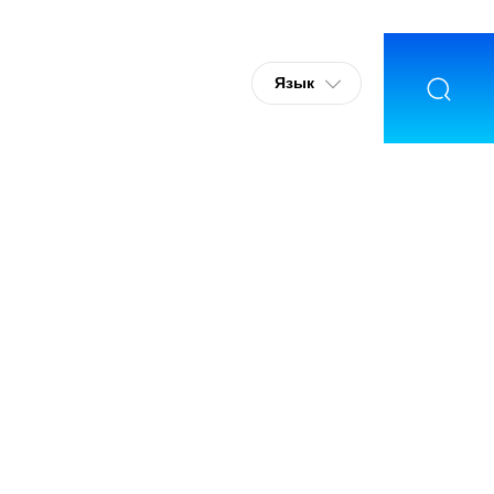
Информация
Свяжитесь
для прессы
с нами
Язык