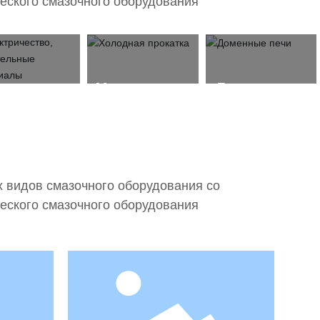
еского смазочного оборудования
ектричество,
Холодная
Доменные
е
роительные
прокатка
печи
териалы
х видов смазочного оборудования со
еского смазочного оборудования