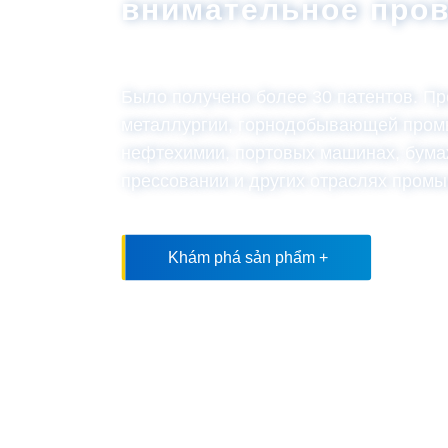
внимательное пров
Было получено более 30 патентов. Пр
металлургии, горнодобывающей промы
нефтехимии, портовых машинах, бума
прессовании и других отраслях пром
Khám phá sản phẩm +