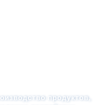
Продуктовый
Общие
Производственная
Области
центр
сведения
сила
применения
о
компаниях
оизводство продуктов,